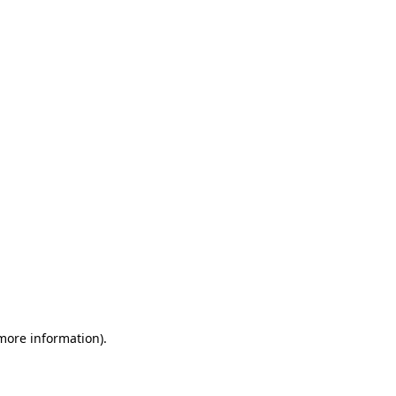
 more information)
.