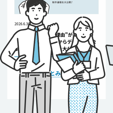
2026.6.30
デザイン一枚にも"理由"がある ──
名刺制作の課題分析からデザインが決
まるまでの制作過程を大公開! ──
もっとみる